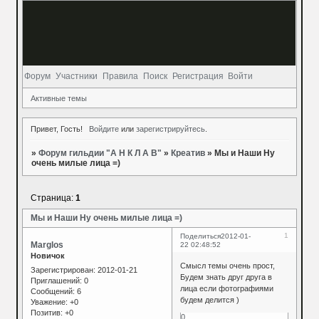
Форум
Участники
Правила
Поиск
Регистрация
Войти
Активные темы
Привет, Гость!
Войдите
или
зарегистрируйтесь
.
»
Форум гильдии "А Н К Л А В"
»
Креатив
»
Мы и Наши Ну
очень милые лица =)
Страница:
1
Мы и Наши Ну очень милые лица =)
1
Поделиться
2012-01-
Marglos
22 02:48:52
Новичок
Смысл темы очень прост,
Зарегистрирован
: 2012-01-21
Будем знать друг друга в
Приглашений:
0
лица если фотографиями
Сообщений:
6
будем делится )
Уважение:
+0
Позитив:
+0
0