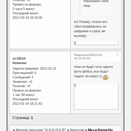
Позитив:
+0
показывать свое
Провел на форуме:
лицо
2 часа 5 минут
Последний визит:
2012-03-15 16:15:00
кк) Покажу, только вот
сфотографируюсь на
цифровик и сразу же
выложу)
0
4
Поделиться
2012-01-
acidbob
24 16:31:57
Новичок
пока не будет хоть одного
Зарегистрирован
: 2012-01-21
фото фейса, все будут
Приглашений:
0
падать на мороз ))
Сообщений:
5
Уважение:
+0
0
Позитив:
+0
Провел на форуме:
1 час 58 минут
Последний визит:
2012-01-24 18:21:42
Страница:
1
»
Форум гильдии "А Н К Л А В"
»
Креатив
»
Мы и Наши Ну