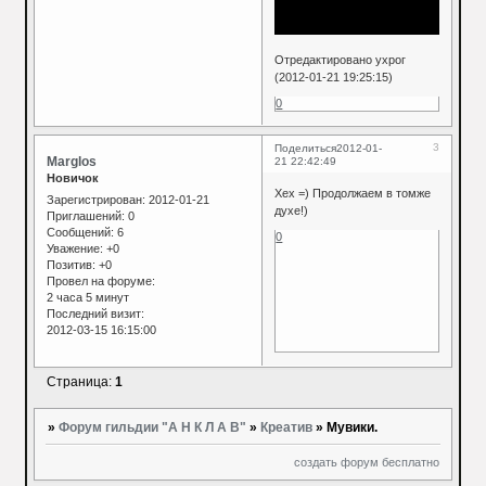
Отредактировано ухрог
(2012-01-21 19:25:15)
0
3
Поделиться
2012-01-
Marglos
21 22:42:49
Новичок
Хех =) Продолжаем в томже
Зарегистрирован
: 2012-01-21
духе!)
Приглашений:
0
Сообщений:
6
0
Уважение:
+0
Позитив:
+0
Провел на форуме:
2 часа 5 минут
Последний визит:
2012-03-15 16:15:00
Страница:
1
»
Форум гильдии "А Н К Л А В"
»
Креатив
»
Мувики.
создать форум бесплатно