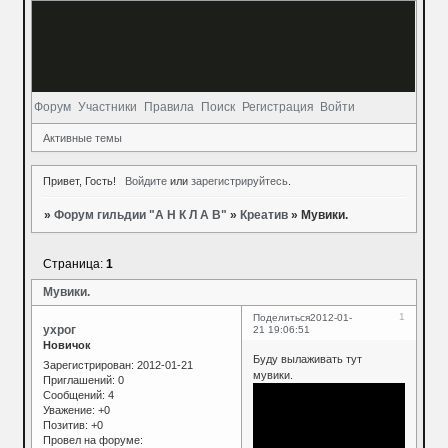
Форум
Участники
Правила
Поиск
Регистрация
Войти
Активные темы
Привет, Гость!
Войдите
или
зарегистрируйтесь
.
»
Форум гильдии "А Н К Л А В"
»
Креатив
»
Мувики.
Страница:
1
Мувики.
1
Поделиться
2012-01-
ухрог
21 19:06:51
Новичок
Буду вылаживать тут
Зарегистрирован
: 2012-01-21
мувики.
Приглашений:
0
Сообщений:
4
Уважение:
+0
Позитив:
+0
Провел на форуме: