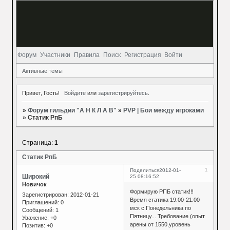
Форум
Участники
Правила
Поиск
Регистрация
Войти
Активные темы
Привет, Гость!
Войдите
или
зарегистрируйтесь
.
»
Форум гильдии "А Н К Л А В"
»
PVP | Бои между игроками
»
Статик РпБ
Страница:
1
Статик РпБ
1
Поделиться
2012-01-
Широкий
25 08:16:52
Новичок
Формирую РПБ статик!!!
Зарегистрирован
: 2012-01-21
Время статика 19:00-21:00
Приглашений:
0
мск с Понедельника по
Сообщений:
1
Пятницу... Требование (опыт
Уважение:
+0
арены от 1550,уровень
Позитив:
+0