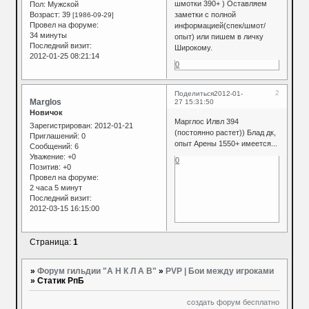
шмотки 390+ ) Оставляем
Пол:
Мужской
Возраст:
39
заметки с полной
[1986-09-29]
Провел на форуме:
информацией(спек/шмот/
34 минуты
опыт) или пишем в личку
Последний визит:
Широкому.
2012-01-25 08:21:14
0
2
Поделиться
2012-01-
Marglos
27 15:31:50
Новичок
Марглос Илвл 394
Зарегистрирован
: 2012-01-21
(постоянно растет)) Блад дк,
Приглашений:
0
опыт Арены 1550+ имеется...
Сообщений:
6
Уважение:
+0
0
Позитив:
+0
Провел на форуме:
2 часа 5 минут
Последний визит:
2012-03-15 16:15:00
Страница:
1
»
Форум гильдии "А Н К Л А В"
»
PVP | Бои между игроками
»
Статик РпБ
создать форум бесплатно