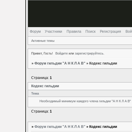
Форум
Участники
Правила
Поиск
Регистрация
Вой
Активные темы
Привет, Гость!
Войдите
или
зарегистрируйтесь
.
»
Форум гильдии "А Н К Л А В"
»
Кодекс гильдии
Страница:
1
Кодекс гильдии
Тема
Необходимый минимум каждого члена гильдии "А Н К Л А В"
Страница:
1
»
Форум гильдии "А Н К Л А В"
»
Кодекс гильдии