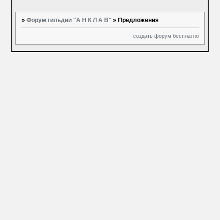
»
Форум гильдии "А Н К Л А В"
»
Предложения
создать форум бесплатно