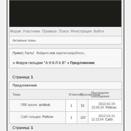
Форум
Участники
Правила
Поиск
Регистрация
Войти
Активные темы
Привет, Гость!
Войдите
или
зарегистрируйтесь
.
»
Форум гильдии "А Н К Л А В"
»
Предложения
Страница:
1
Предложения
Последнее
Тема
Ответов
Просмотров
сообщение
2012-01-24
ПВЕ крыло
acidbob
1
51
22:06:24
Робсон
2012-01-21
Сайт гильдии
Робсон
1
107
11:13:54
Сабз
Страница:
1